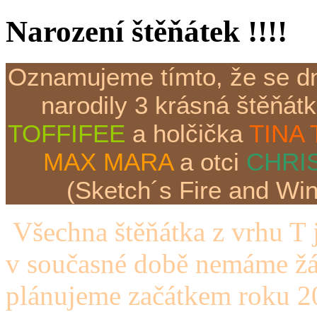
Narození štěňátek !!!!
Oznamujeme tímto, že se dne
narodily 3 krásná štěňátk
TOFFIFEE
a holčička
TINA
MAX MARA
a otci
CHRIS
(Sketch´s Fire and Wi
Všechna štěňátka z vrhu T j
v současné době nemáme žád
plánujeme začátkem roku 