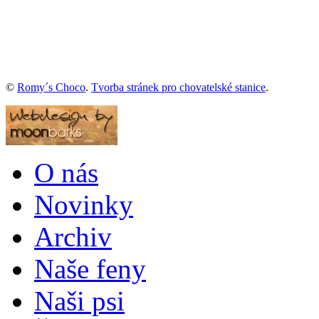
©
Romy´s Choco
.
Tvorba stránek pro chovatelské stanice
.
O nás
Novinky
Archiv
Naše feny
Naši psi